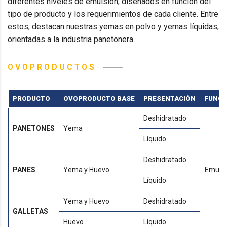
diferentes niveles de emulsión, diseñados en función del
tipo de producto y los requerimientos de cada cliente. Entre
estos, destacan nuestras
yemas en polvo
y yemas líquidas,
orientadas a la industria panetonera.
OVOPRODUCTOS
PRODUCTO
OVOPRODUCTO BASE
PRESENTACIÓN
FUNCI
Deshidratado
PANETONES
Yema
Líquido
Deshidratado
PANES
Yema y Huevo
Emulsi
Líquido
Yema y Huevo
Deshidratado
GALLETAS
Huevo
Líquido